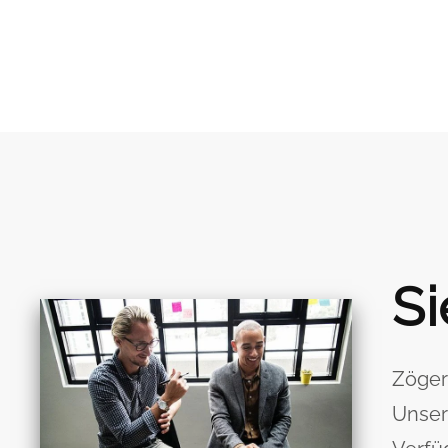
Si
Zöger
Unser