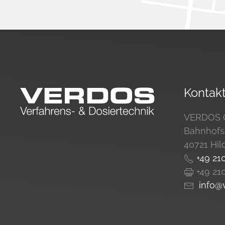
Kontak
VERDOS
Bahnhofs
40721 Hil
+49 210
+49 210
info@v